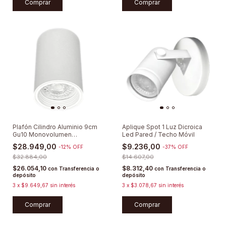
Comprar
Comprar
Plafón Cilindro Aluminio 9cm
Aplique Spot 1 Luz Dicroica
Gu10 Monovolumen
Led Pared / Techo Móvil
Minimalista
$28.949,00
$9.236,00
-
12
%
OFF
-
37
%
OFF
$32.884,00
$14.607,00
$26.054,10
$8.312,40
con
Transferencia o
con
Transferencia o
depósito
depósito
3
x
$9.649,67
sin interés
3
x
$3.078,67
sin interés
Comprar
Comprar