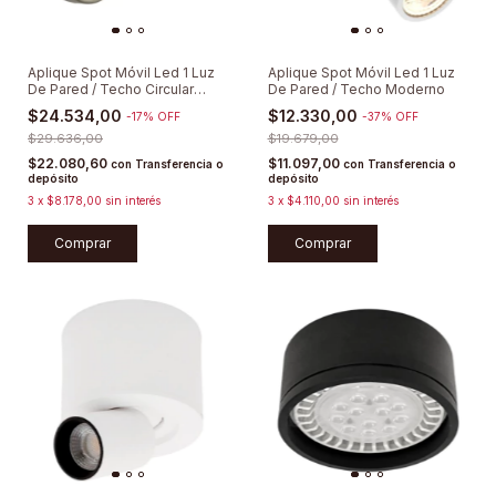
Aplique Spot Móvil Led 1 Luz
Aplique Spot Móvil Led 1 Luz
De Pared / Techo Circular
De Pared / Techo Moderno
Gu10
$24.534,00
$12.330,00
-
17
%
OFF
-
37
%
OFF
$29.636,00
$19.679,00
$22.080,60
$11.097,00
con
Transferencia o
con
Transferencia o
depósito
depósito
3
x
$8.178,00
sin interés
3
x
$4.110,00
sin interés
Comprar
Comprar