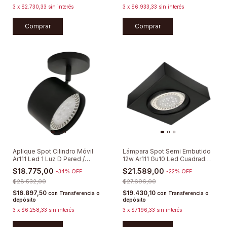
3
x
$2.730,33
sin interés
3
x
$6.933,33
sin interés
Comprar
Comprar
Aplique Spot Cilindro Móvil
Lámpara Spot Semi Embutido
Ar111 Led 1 Luz D Pared /
12w Ar111 Gu10 Led Cuadrado
Techo
Móvil Sigma4 AR111
$18.775,00
$21.589,00
-
34
%
OFF
-
22
%
OFF
$28.532,00
$27.696,00
$16.897,50
$19.430,10
con
Transferencia o
con
Transferencia o
depósito
depósito
3
x
$6.258,33
sin interés
3
x
$7.196,33
sin interés