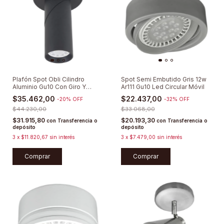
Plafón Spot Obli Cilindro
Spot Semi Embutido Gris 12w
Aluminio Gu10 Con Giro Y
Ar111 Gu10 Led Circular Móvil
Tapaboca
$35.462,00
$22.437,00
-
20
%
OFF
-
32
%
OFF
$44.230,00
$33.068,00
$31.915,80
$20.193,30
con
Transferencia o
con
Transferencia o
depósito
depósito
3
x
$11.820,67
sin interés
3
x
$7.479,00
sin interés
Comprar
Comprar