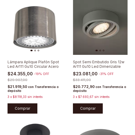
Lámpara Aplique Plafón Spot
Spot Semi Embutido Gris 12w
Led Ar111 Gu10 Circular Acero
Ar111 Gu10 Led Dimerizable
$24.355,00
$23.081,00
-
19
%
OFF
-
31
%
OFF
$29.907,00
$33.411,00
$21.919,50
$20.772,90
con
Transferencia o
con
Transferencia o
depósito
depósito
3
x
$8.118,33
sin interés
3
x
$7.693,67
sin interés
Comprar
Comprar