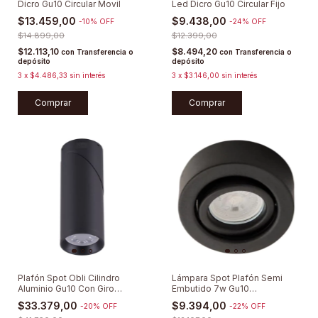
Dicro Gu10 Circular Movil
Led Dicro Gu10 Circular Fijo
$13.459,00
$9.438,00
-
10
%
OFF
-
24
%
OFF
$14.899,00
$12.399,00
$12.113,10
$8.494,20
con
Transferencia o
con
Transferencia o
depósito
depósito
3
x
$4.486,33
sin interés
3
x
$3.146,00
sin interés
Comprar
Comprar
Plafón Spot Obli Cilindro
Lámpara Spot Plafón Semi
Aluminio Gu10 Con Giro
Embutido 7w Gu10
Minimalista
Dimerizable
$33.379,00
$9.394,00
-
20
%
OFF
-
22
%
OFF