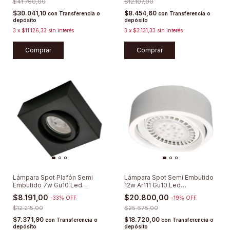
$41.760,00
$12.107,00
$30.041,10
$8.454,60
con
Transferencia o
con
Transferencia o
depósito
depósito
3
x
$11.126,33
sin interés
3
x
$3.131,33
sin interés
Comprar
Comprar
Lámpara Spot Plafón Semi
Lámpara Spot Semi Embutido
Embutido 7w Gu10 Led
12w Ar111 Gu10 Led
Cuadrado Móvil
Dimerizable
$8.191,00
$20.800,00
-
33
%
OFF
-
19
%
OFF
$12.215,00
$25.678,00
$7.371,90
$18.720,00
con
Transferencia o
con
Transferencia o
depósito
depósito