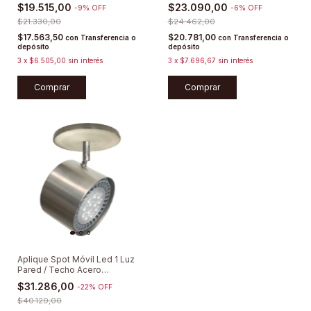
Redondo Acero
Cuadrado Acero
$19.515,00
$23.090,00
-
9
%
OFF
-
6
%
OFF
$21.330,00
$24.462,00
$17.563,50
$20.781,00
con
Transferencia o
con
Transferencia o
depósito
depósito
3
x
$6.505,00
sin interés
3
x
$7.696,67
sin interés
Comprar
Comprar
Aplique Spot Móvil Led 1 Luz
Pared / Techo Acero
Dimerizable
$31.286,00
-
22
%
OFF
$40.129,00