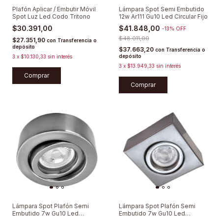
Plafón Aplicar / Embutir Móvil
Lámpara Spot Semi Embutido
Spot Luz Led Codo Tritono
12w Ar111 Gu10 Led Circular Fijo
$30.391,00
$41.848,00
-
13
%
OFF
$48.011,00
$27.351,90
con
Transferencia o
depósito
$37.663,20
con
Transferencia o
depósito
3
x
$10.130,33
sin interés
3
x
$13.949,33
sin interés
Comprar
Lámpara Spot Plafón Semi
Lámpara Spot Plafón Semi
Embutido 7w Gu10 Led
Embutido 7w Gu10 Led