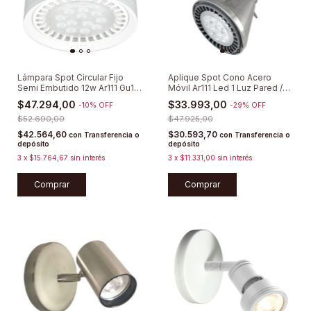
Lámpara Spot Circular Fijo
Aplique Spot Cono Acero
Semi Embutido 12w Ar111 Gu10
Móvil Ar111 Led 1 Luz Pared /
Led
Techo
$47.294,00
$33.993,00
-
10
%
OFF
-
29
%
OFF
$52.690,00
$47.925,00
$42.564,60
$30.593,70
con
Transferencia o
con
Transferencia o
depósito
depósito
3
x
$15.764,67
sin interés
3
x
$11.331,00
sin interés
Comprar
Comprar