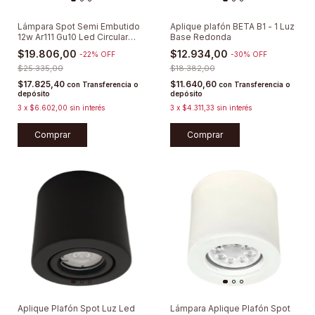
Lámpara Spot Semi Embutido
Aplique plafón BETA B1 - 1 Luz
12w Ar111 Gu10 Led Circular
Base Redonda
Móvil
$19.806,00
$12.934,00
-
22
%
OFF
-
30
%
OFF
$25.335,00
$18.382,00
$17.825,40
$11.640,60
con
Transferencia o
con
Transferencia o
depósito
depósito
3
x
$6.602,00
sin interés
3
x
$4.311,33
sin interés
Comprar
Comprar
Aplique Plafón Spot Luz Led
Lámpara Aplique Plafón Spot