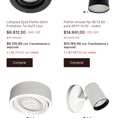
Lámpara Spot Plafón Semi
Plafón circular fijo BETA B2 -
Embutido 7w Gu10 Led
para AR111 GU10 - acero
Circular Móvil Aplique Para
$6.812,00
$14.661,00
-
38
%
OFF
-
31
%
OFF
Caja Octogonal
$11.051,00
$21.168,00
$6.130,80
$13.194,90
con
Transferencia o
con
Transferencia o
depósito
depósito
3
x
$2.270,67
sin interés
3
x
$4.887,00
sin interés
Comprar
Comprar