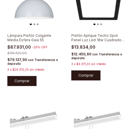
Lámpara Plafón Colgante
Plafón Aplique Techo Spot
Media Esfera Gaia 55
Panel Luz Led 18w Cuadrado
Redondo
$87.931,00
$13.834,00
-
26
%
OFF
$118.810,00
$12.450,60
con
Transferencia o
depósito
$79.137,90
con
Transferencia o
depósito
3
x
$4.611,33
sin interés
3
x
$29.310,33
sin interés
Comprar
Comprar