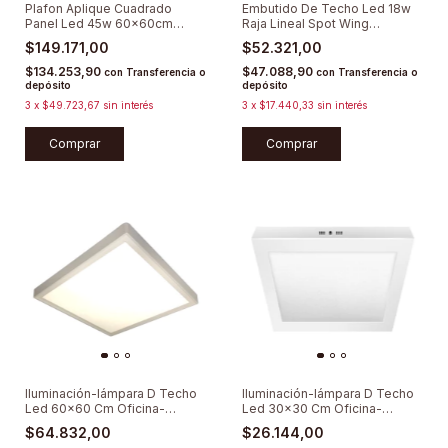
Plafon Aplique Cuadrado
Embutido De Techo Led 18w
Panel Led 45w 60x60cm
Raja Lineal Spot Wing
Difusor
Lumenac
$149.171,00
$52.321,00
$134.253,90
$47.088,90
con
Transferencia o
con
Transferencia o
depósito
depósito
3
x
$49.723,67
sin interés
3
x
$17.440,33
sin interés
Comprar
Iluminación-lámpara D Techo
Iluminación-lámpara D Techo
Led 60x60 Cm Oficina-
Led 30x30 Cm Oficina-
cocina-baño
cocina-baño
$64.832,00
$26.144,00