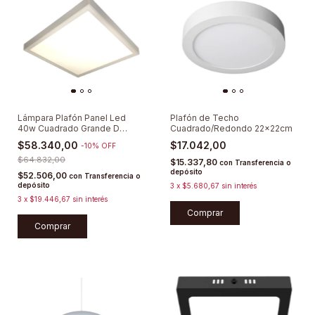
Lámpara Plafón Panel Led
Plafón de Techo
40w Cuadrado Grande D
Cuadrado/Redondo 22x22cm
Techo Lumenac
$58.340,00
$17.042,00
-
10
%
OFF
$64.832,00
$15.337,80
con
Transferencia o
depósito
$52.506,00
con
Transferencia o
depósito
3
x
$5.680,67
sin interés
3
x
$19.446,67
sin interés
Comprar
Comprar