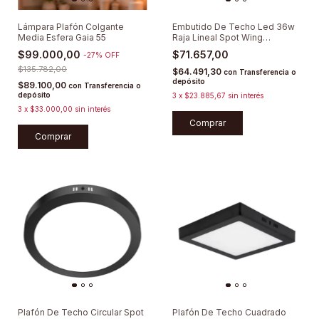
Lámpara Plafón Colgante
Embutido De Techo Led 36w
Media Esfera Gaia 55
Raja Lineal Spot Wing
Lumenac
$99.000,00
$71.657,00
-
27
%
OFF
$135.782,00
$64.491,30
con
Transferencia o
depósito
$89.100,00
con
Transferencia o
depósito
3
x
$23.885,67
sin interés
3
x
$33.000,00
sin interés
Comprar
Comprar
Plafón De Techo Circular Spot
Plafón De Techo Cuadrado