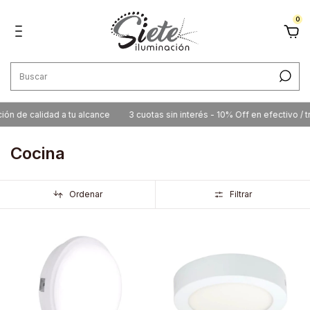
0
 calidad a tu alcance
3 cuotas sin interés - 10% Off en efectivo / transfe
Cocina
Ordenar
Filtrar