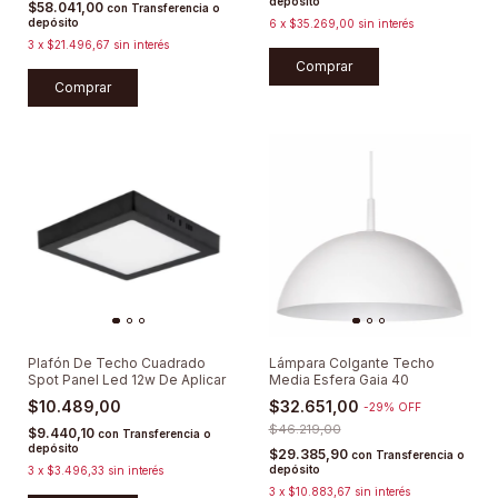
depósito
$58.041,00
con
Transferencia o
depósito
6
x
$35.269,00
sin interés
3
x
$21.496,67
sin interés
Comprar
Comprar
Plafón De Techo Cuadrado
Lámpara Colgante Techo
Spot Panel Led 12w De Aplicar
Media Esfera Gaia 40
$10.489,00
$32.651,00
-
29
%
OFF
$46.219,00
$9.440,10
con
Transferencia o
depósito
$29.385,90
con
Transferencia o
depósito
3
x
$3.496,33
sin interés
3
x
$10.883,67
sin interés