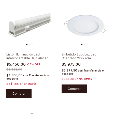
Listón Iluminación Led
Embutido Spot Luz Led
Interconectable Bajo Alacena
Cuadrado 22x22cm
30cm
Cocina/baño/comercio
$5.450,00
$5.975,00
-
36
%
OFF
$8.488,00
$5.377,50
con
Transferencia o
depósito
$4.905,00
con
Transferencia o
depósito
3
x
$1.991,67
sin interés
3
x
$1.816,67
sin interés
Comprar
Comprar