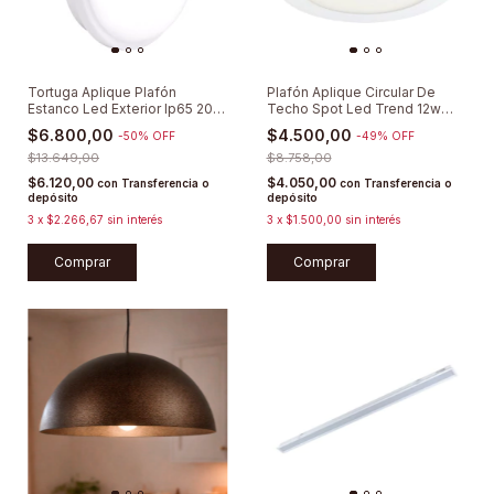
Tortuga Aplique Plafón
Plafón Aplique Circular De
Estanco Led Exterior Ip65 20w
Techo Spot Led Trend 12w
Lumenac
Lumenac
$6.800,00
$4.500,00
-
50
%
OFF
-
49
%
OFF
$13.649,00
$8.758,00
$6.120,00
$4.050,00
con
Transferencia o
con
Transferencia o
depósito
depósito
3
x
$2.266,67
sin interés
3
x
$1.500,00
sin interés
Comprar
Comprar