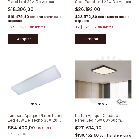
Panel Led 24w De Aplicar
Spot Panel Led 24w De Aplicar
$18.306,00
$26.192,00
$16.475,40
$23.572,80
con
Transferencia o
con
Transferencia o
depósito
depósito
3
x
$6.102,00
sin interés
3
x
$8.730,67
sin interés
Comprar
Comprar
Lámpara Aplique Plafón Panel
Plafon Aplique Cuadrado
Led 40w De Techo 30x120
Panel Led 45w 60x60cm
120x30
Dimerizable
$64.490,00
$211.614,00
-
10
%
OFF
$71.657,00
$190.452,60
con
Transferencia o