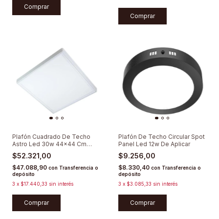
Comprar
Comprar
Plafón Cuadrado De Techo
Plafón De Techo Circular Spot
Astro Led 30w 44x44 Cm
Panel Led 12w De Aplicar
Backlight Lumenac
$52.321,00
$9.256,00
$47.088,90
$8.330,40
con
Transferencia o
con
Transferencia o
depósito
depósito
3
x
$17.440,33
sin interés
3
x
$3.085,33
sin interés
Comprar
Comprar