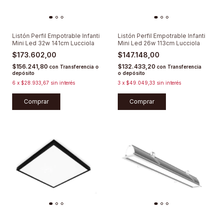
Listón Perfil Empotrable Infanti
Listón Perfil Empotrable Infanti
Mini Led 32w 141cm Lucciola
Mini Led 26w 113cm Lucciola
$173.602,00
$147.148,00
$156.241,80
$132.433,20
con
Transferencia o
con
Transferencia
depósito
o depósito
6
x
$28.933,67
sin interés
3
x
$49.049,33
sin interés
Comprar
Comprar