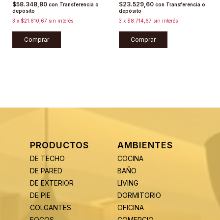
$58.348,80
$23.529,60
con
Transferencia o
con
Transferencia o
depósito
depósito
3
x
$21.610,67
sin interés
3
x
$8.714,67
sin interés
Comprar
Comprar
PRODUCTOS
AMBIENTES
DE TECHO
COCINA
DE PARED
BAÑO
DE EXTERIOR
LIVING
DE PIE
DORMITORIO
COLGANTES
OFICINA
FOCOS
COMERCIO