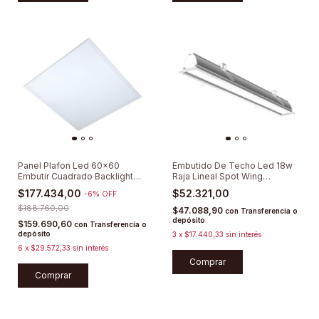
Panel Plafon Led 60x60
Embutido De Techo Led 18w
Embutir Cuadrado Backlight
Raja Lineal Spot Wing
Pack X 4u
Lumenac
$177.434,00
$52.321,00
-
6
%
OFF
$188.760,00
$47.088,90
con
Transferencia o
depósito
$159.690,60
con
Transferencia o
depósito
3
x
$17.440,33
sin interés
6
x
$29.572,33
sin interés
Comprar
Comprar