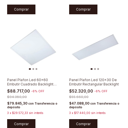
Comprar
Comprar
Panel Plafon Led 60x60
Panel Plafon Led 120x30 De
Embutir Cuadrado Backlight
Embutir Rectangular Backlight
Pack X 2u
$88.717,00
$52.320,00
-
6
%
OFF
-
6
%
OFF
$94.380,00
$55.660,00
$79.845,30
$47.088,00
con
Transferencia o
con
Transferencia o
depósito
depósito
3
x
$29.572,33
sin interés
3
x
$17.440,00
sin interés
Comprar
Comprar