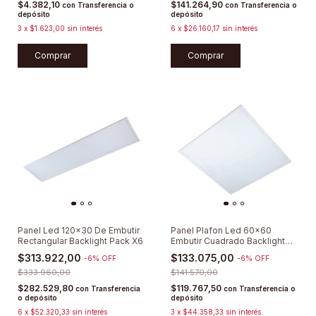
$4.382,10
$141.264,90
con
Transferencia o
con
Transferencia o
depósito
depósito
3
x
$1.623,00
sin interés
6
x
$26.160,17
sin interés
Comprar
Comprar
Panel Led 120x30 De Embutir
Panel Plafon Led 60x60
Rectangular Backlight Pack X6
Embutir Cuadrado Backlight
Pack X 3u
$313.922,00
$133.075,00
-
6
%
OFF
-
6
%
OFF
$333.960,00
$141.570,00
$282.529,80
$119.767,50
con
Transferencia
con
Transferencia o
o depósito
depósito
6
x
$52.320,33
sin interés
3
x
$44.358,33
sin interés