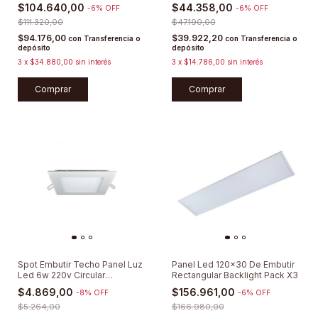
$104.640,00
$44.358,00
-
6
%
OFF
-
6
%
OFF
$111.320,00
$47.190,00
$94.176,00
$39.922,20
con
Transferencia o
con
Transferencia o
depósito
depósito
3
x
$34.880,00
sin interés
3
x
$14.786,00
sin interés
Comprar
Comprar
Spot Embutir Techo Panel Luz
Panel Led 120x30 De Embutir
Led 6w 220v Circular
Rectangular Backlight Pack X3
Cuadrado
$4.869,00
$156.961,00
-
8
%
OFF
-
6
%
OFF
$5.264,00
$166.980,00