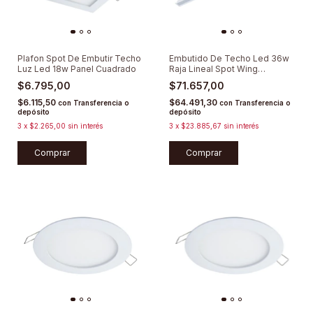
Plafon Spot De Embutir Techo
Embutido De Techo Led 36w
Luz Led 18w Panel Cuadrado
Raja Lineal Spot Wing
Lumenac
$6.795,00
$71.657,00
$6.115,50
$64.491,30
con
Transferencia o
con
Transferencia o
depósito
depósito
3
x
$2.265,00
sin interés
3
x
$23.885,67
sin interés
Comprar
Comprar