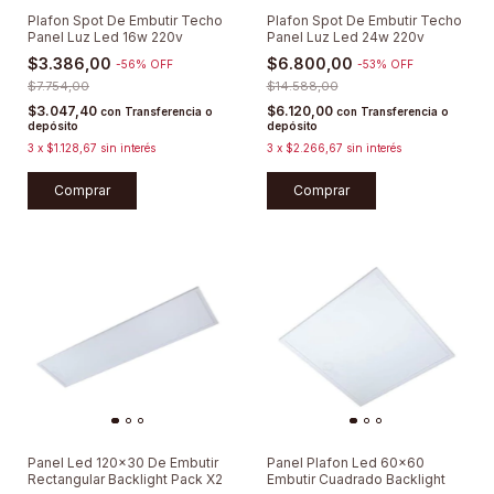
Plafon Spot De Embutir Techo
Plafon Spot De Embutir Techo
Panel Luz Led 16w 220v
Panel Luz Led 24w 220v
$3.386,00
$6.800,00
-
56
%
OFF
-
53
%
OFF
$7.754,00
$14.588,00
$3.047,40
$6.120,00
con
Transferencia o
con
Transferencia o
depósito
depósito
3
x
$1.128,67
sin interés
3
x
$2.266,67
sin interés
Comprar
Comprar
Panel Led 120x30 De Embutir
Panel Plafon Led 60x60
Rectangular Backlight Pack X2
Embutir Cuadrado Backlight