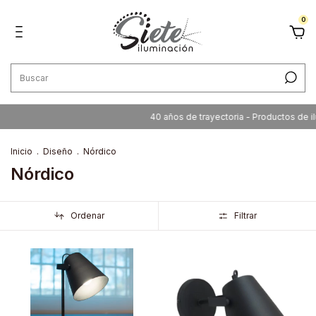
0
40 años de trayectoria - Productos de ilumi
Inicio
.
Diseño
.
Nórdico
Nórdico
Ordenar
Filtrar