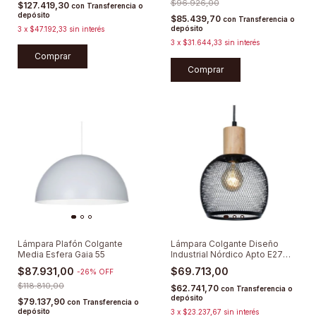
$96.926,00
$127.419,30
con
Transferencia o
depósito
$85.439,70
con
Transferencia o
depósito
3
x
$47.192,33
sin interés
3
x
$31.644,33
sin interés
Comprar
Comprar
Lámpara Plafón Colgante
Lámpara Colgante Diseño
Media Esfera Gaia 55
Industrial Nórdico Apto E27
Led Deco
$87.931,00
$69.713,00
-
26
%
OFF
$118.810,00
$62.741,70
con
Transferencia o
depósito
$79.137,90
con
Transferencia o
depósito
3
x
$23.237,67
sin interés