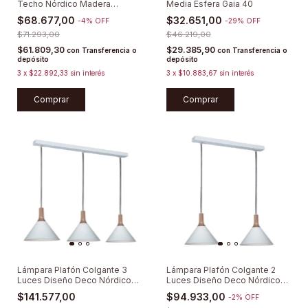
Techo Nórdico Madera
Media Esfera Gaia 40
Moderna
$68.677,00
$32.651,00
-
4
%
OFF
-
29
%
OFF
$71.293,00
$46.219,00
$61.809,30
$29.385,90
con
Transferencia o
con
Transferencia o
depósito
depósito
3
x
$22.892,33
sin interés
3
x
$10.883,67
sin interés
Comprar
Comprar
Lámpara Plafón Colgante 3
Lámpara Plafón Colgante 2
Luces Diseño Deco Nórdico
Luces Diseño Deco Nórdico
Moderno
Moderno
$141.577,00
$94.933,00
-
2
%
OFF