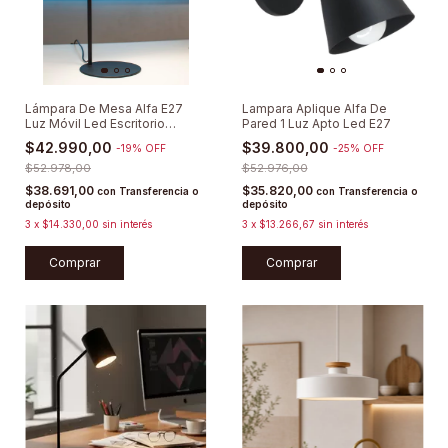
Lámpara De Mesa Alfa E27
Lampara Aplique Alfa De
Luz Móvil Led Escritorio
Pared 1 Luz Apto Led E27
Velador
$42.990,00
$39.800,00
-
19
%
OFF
-
25
%
OFF
$52.978,00
$52.976,00
$38.691,00
$35.820,00
con
Transferencia o
con
Transferencia o
depósito
depósito
3
x
$14.330,00
sin interés
3
x
$13.266,67
sin interés
Comprar
Comprar