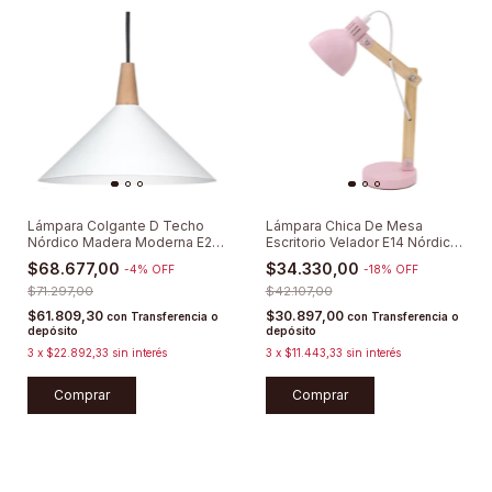
Lámpara Colgante D Techo
Lámpara Chica De Mesa
Nórdico Madera Moderna E27
Escritorio Velador E14 Nórdico
Apto Led Deco Línea Cónica
Madera
$68.677,00
$34.330,00
-
4
%
OFF
-
18
%
OFF
Con Cable De Tela
$71.297,00
$42.107,00
$61.809,30
$30.897,00
con
Transferencia o
con
Transferencia o
depósito
depósito
3
x
$22.892,33
sin interés
3
x
$11.443,33
sin interés
Comprar
Comprar