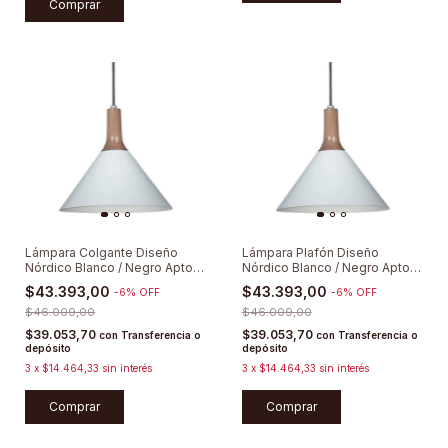
Comprar
Lámpara Colgante Diseño
Lámpara Plafón Diseño
Nórdico Blanco / Negro Apto
Nórdico Blanco / Negro Apto
E27 Led
E27 Led
$43.393,00
$43.393,00
-
6
%
OFF
-
6
%
OFF
$46.009,00
$46.009,00
$39.053,70
$39.053,70
con
Transferencia o
con
Transferencia o
depósito
depósito
3
x
$14.464,33
sin interés
3
x
$14.464,33
sin interés
Comprar
Comprar