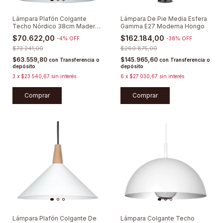
Lámpara Plafón Colgante
Lámpara De Pie Media Esfera
Techo Nórdico 38cm Madera
Gamma E27 Moderna Hongo
Moderna
$70.622,00
$162.184,00
-
4
%
OFF
-
38
%
OFF
$73.241,00
$260.875,00
$63.559,80
$145.965,60
con
Transferencia o
con
Transferencia o
depósito
depósito
3
x
$23.540,67
sin interés
6
x
$27.030,67
sin interés
Comprar
Comprar
Lámpara Plafón Colgante De
Lámpara Colgante Techo