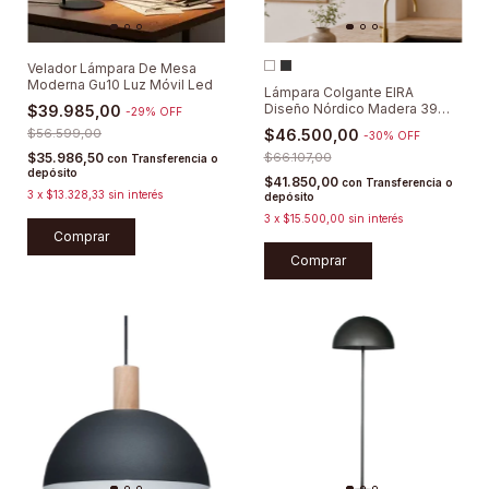
Velador Lámpara De Mesa
Moderna Gu10 Luz Móvil Led
Lámpara Colgante EIRA
Diseño Nórdico Madera 39
$39.985,00
-
29
%
OFF
Cm
$56.599,00
$46.500,00
-
30
%
OFF
$35.986,50
$66.107,00
con
Transferencia o
depósito
$41.850,00
con
Transferencia o
3
x
$13.328,33
sin interés
depósito
3
x
$15.500,00
sin interés
Comprar
Comprar