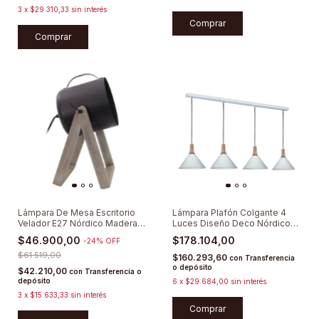
3
x
$29.310,33
sin interés
Comprar
Comprar
Lámpara De Mesa Escritorio
Lámpara Plafón Colgante 4
Velador E27 Nórdico Madera
Luces Diseño Deco Nórdico
Móvil
Moderno
$46.900,00
$178.104,00
-
24
%
OFF
$61.519,00
$160.293,60
con
Transferencia
o depósito
$42.210,00
con
Transferencia o
depósito
6
x
$29.684,00
sin interés
3
x
$15.633,33
sin interés
Comprar