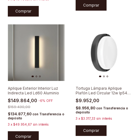
Comprar
Aplique Exterior Interior Luz
Tortuga Lámpara Aplique
Indirecta Led Ld60 Aluminio
Plafón Led Circular 12w Ip54
Full
$149.864,00
$9.952,00
-
6
%
OFF
$159.430,00
$8.956,80
con
Transferencia o
depósito
$134.877,60
con
Transferencia o
depósito
3
x
$3.317,33
sin interés
3
x
$49.954,67
sin interés
Comprar