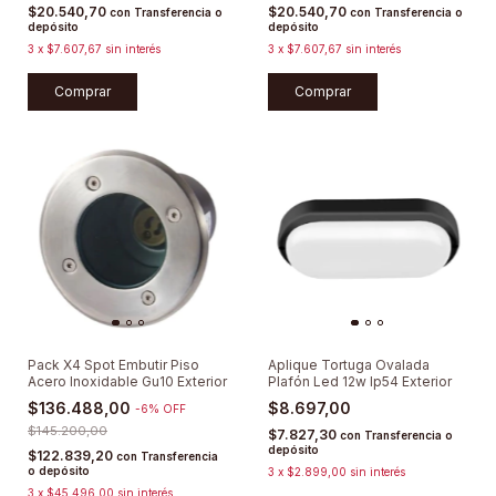
$20.540,70
$20.540,70
con
Transferencia o
con
Transferencia o
depósito
depósito
3
x
$7.607,67
sin interés
3
x
$7.607,67
sin interés
Comprar
Comprar
Pack X4 Spot Embutir Piso
Aplique Tortuga Ovalada
Acero Inoxidable Gu10 Exterior
Plafón Led 12w Ip54 Exterior
$136.488,00
$8.697,00
-
6
%
OFF
$145.200,00
$7.827,30
con
Transferencia o
depósito
$122.839,20
con
Transferencia
o depósito
3
x
$2.899,00
sin interés
3
x
$45.496,00
sin interés