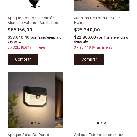
Aplique Tortuga Fundición
Jabalina De Exterior Solar
Aluminio Exterior Parrilla Led
Helios
$65.156,00
$25.340,00
$58.640,40
$22.806,00
con
Transferencia o
con
Transferencia o
depósito
depósito
3
x
$21.718,67
sin interés
3
x
$8.446,67
sin interés
Comprar
Comprar
Aplique Solar De Pared
Aplique Exterior Interior Luz