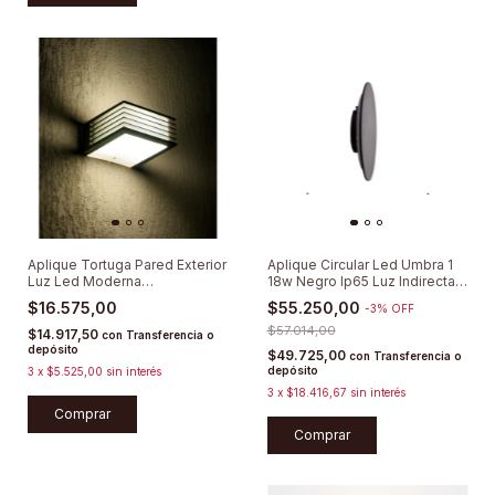
Aplique Tortuga Pared Exterior
Aplique Circular Led Umbra 1
Luz Led Moderna
18w Negro Ip65 Luz Indirecta
Bidireccional
Tritono
$16.575,00
$55.250,00
-
3
%
OFF
$57.014,00
$14.917,50
con
Transferencia o
depósito
$49.725,00
con
Transferencia o
depósito
3
x
$5.525,00
sin interés
3
x
$18.416,67
sin interés
Comprar