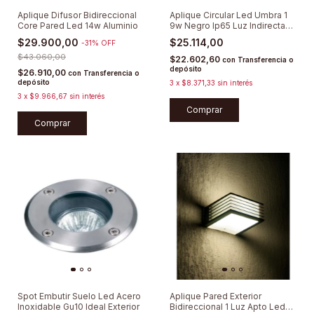
Aplique Difusor Bidireccional
Aplique Circular Led Umbra 1
Core Pared Led 14w Aluminio
9w Negro Ip65 Luz Indirecta
Tritono
$29.900,00
$25.114,00
-
31
%
OFF
$43.060,00
$22.602,60
con
Transferencia o
depósito
$26.910,00
con
Transferencia o
depósito
3
x
$8.371,33
sin interés
3
x
$9.966,67
sin interés
Comprar
Spot Embutir Suelo Led Acero
Aplique Pared Exterior
Inoxidable Gu10 Ideal Exterior
Bidireccional 1 Luz Apto Led