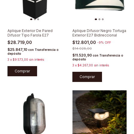
Aplique Exterior De Pared
Aplique Difusor Negro Tortuga
Difusor Tipo Farola E27
Exterior E27 Bidireccional
$28.719,00
$12.801,00
-
9
%
OFF
$14.028,00
$25.847,10
con
Transferencia o
depósito
$11.520,90
con
Transferencia o
depósito
3
x
$9.573,00
sin interés
3
x
$4.267,00
sin interés