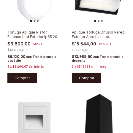
Tortuga Aplique Plafón
Aplique Tortuga Difusor Pared
Estanco Led Exterior Ip65 20w
Exterior Apto Luz Led
Lumenac
Moderna
$6.800,00
$15.544,00
-
50
%
OFF
-
12
%
OFF
$13.649,00
$17.734,00
$6.120,00
$13.989,60
con
Transferencia o
con
Transferencia o
depósito
depósito
3
x
$2.266,67
sin interés
3
x
$5.181,33
sin interés
Comprar