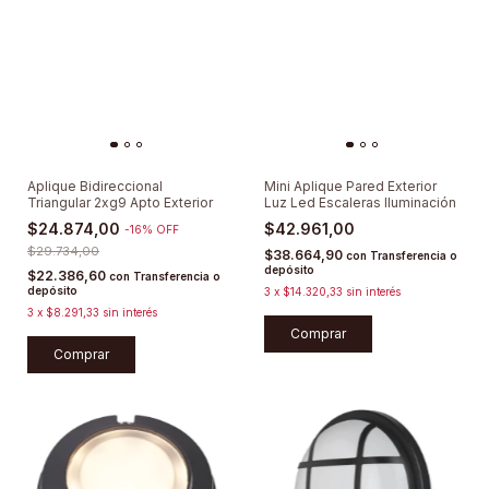
Aplique Bidireccional
Mini Aplique Pared Exterior
Triangular 2xg9 Apto Exterior
Luz Led Escaleras Iluminación
$24.874,00
$42.961,00
-
16
%
OFF
$29.734,00
$38.664,90
con
Transferencia o
depósito
$22.386,60
con
Transferencia o
depósito
3
x
$14.320,33
sin interés
3
x
$8.291,33
sin interés
Comprar
Comprar