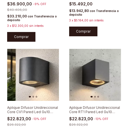
Moderna
$36.900,00
$15.492,00
-
9
%
OFF
$40.406,00
$13.942,80
con
Transferencia o
depósito
$33.210,00
con
Transferencia o
depósito
3
x
$5.164,00
sin interés
3
x
$12.300,00
sin interés
Comprar
Comprar
Aplique Difusor Unidireccional
Aplique Difusor Unidireccional
Core CV1 Pared Led Gu10
Core RT1 Pared Led Gu10
Aluminio
Aluminio
$22.823,00
$22.823,00
-
13
%
OFF
-
13
%
OFF
$26.322,00
$26.322,00