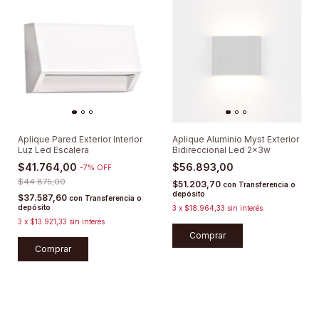
Aplique Pared Exterior Interior
Aplique Aluminio Myst Exterior
Luz Led Escalera
Bidireccional Led 2x3w
$41.764,00
$56.893,00
-
7
%
OFF
$44.875,00
$51.203,70
con
Transferencia o
depósito
$37.587,60
con
Transferencia o
depósito
3
x
$18.964,33
sin interés
3
x
$13.921,33
sin interés
Comprar
Comprar