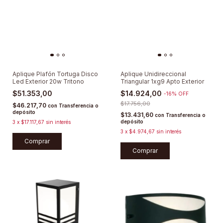
Aplique Plafón Tortuga Disco
Aplique Unidireccional
Led Exterior 20w Tritono
Triangular 1xg9 Apto Exterior
$51.353,00
$14.924,00
-
16
%
OFF
$17.756,00
$46.217,70
con
Transferencia o
depósito
$13.431,60
con
Transferencia o
depósito
3
x
$17.117,67
sin interés
3
x
$4.974,67
sin interés
Comprar