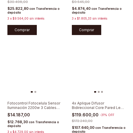
$30.498,00
$9.545,00
$25.822,80
$4.874,40
con
Transferencia o
con
Transferencia o
depósito
depósito
3
x
$9.564,00
sin interés
3
x
$1.805,33
sin interés
Comprar
Comprar
Fotocontrol Fotocelula Sensor
4x Aplique Difusor
Iluminación 2200w 3 Cables
Bidireccional Core Pared Led
Led
Exterior Aluminio
$14.187,00
$119.600,00
-
31
%
OFF
$172.240,00
$12.768,30
con
Transferencia o
depósito
$107.640,00
con
Transferencia o
depósito
3
x
$4.729,00
sin interés