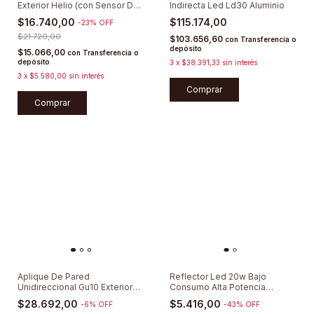
Exterior Helio (con Sensor De
Indirecta Led Ld30 Aluminio
Movimiento)
$16.740,00
$115.174,00
-
23
%
OFF
$21.720,00
$103.656,60
con
Transferencia o
depósito
$15.066,00
con
Transferencia o
depósito
3
x
$38.391,33
sin interés
3
x
$5.580,00
sin interés
Comprar
Aplique De Pared
Reflector Led 20w Bajo
Unidireccional Gu10 Exterior
Consumo Alta Potencia
Aluminio
Exterior
$28.692,00
$5.416,00
-
6
%
OFF
-
43
%
OFF