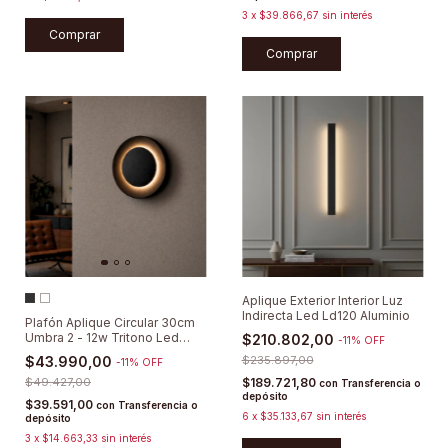
3
x
$39.866,67
sin interés
Comprar
Aplique Exterior Interior Luz
Indirecta Led Ld120 Aluminio
Plafón Aplique Circular 30cm
Umbra 2 - 12w Tritono Led
$210.802,00
-
11
%
OFF
Ip65
$43.990,00
$235.897,00
-
11
%
OFF
$49.427,00
$189.721,80
con
Transferencia o
depósito
$39.591,00
con
Transferencia o
6
x
$35.133,67
sin interés
depósito
3
x
$14.663,33
sin interés