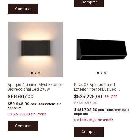
Comprar
Aplique Aluminio Myst Exterior
Pack X8 Aplique Pared
Bidireccional Led 2x6w
Exterior Interior Luz Led
Escalera
$66.607,00
$535.225,00
-
5
%
OFF
$560.848,00
$59.946,30
con
Transferencia o
depósito
$481.702,50
con
Transferencia o
depósito
3
x
$22.202,33
sin interés
6
x
$89.204,17
sin interés
Comprar