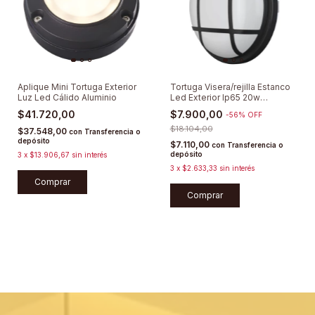
Aplique Mini Tortuga Exterior
Tortuga Visera/rejilla Estanco
Luz Led Cálido Aluminio
Led Exterior Ip65 20w
Lumenac
$41.720,00
$7.900,00
-
56
%
OFF
$18.104,00
$37.548,00
con
Transferencia o
depósito
$7.110,00
con
Transferencia o
depósito
3
x
$13.906,67
sin interés
3
x
$2.633,33
sin interés
Comprar
Comprar