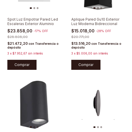
Spot Luz Empotrar Pared Led
Aplique Pared Gu10 Exterior
Escaleras Exterior Aluminio
Luz Moderna Bidireccional
$23.858,00
$15.018,00
-
17
%
OFF
-
28
%
OFF
$28.808,00
$20.771,00
$21.472,20
$13.516,20
con
Transferencia o
con
Transferencia o
depósito
depósito
3
x
$7.952,67
sin interés
3
x
$5.006,00
sin interés
Comprar