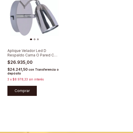
Aplique Velador Led D
Respaldo Cama O Pared C
Tecla Cabecera
$26.935,00
$24.241,50
con
Transferencia o
depósito
3
x
$8.978,33
sin interés
Comprar