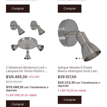
Comprar
Comprar
2 Veladores Modernos Led +
Aplique Velador D Pared
Lámpara De Techo Plafón Led
Blanco Interruptor Gu10 Led
Acero
Cabecera
$125.655,00
$29.137,00
-
6
%
OFF
$133.451,00
$26.223,30
con
Transferencia o
depósito
$113.089,50
con
Transferencia o
depósito
3
x
$9.712,33
sin interés
3
x
$41.885,00
sin interés
Comprar
Comprar