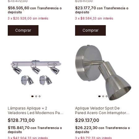
$73.472,00
$28.117,00
$56.505,60
$23.177,70
con
Transferencia o
con
Transferencia o
depósito
depósito
3
x
$20.928,00
sin interés
3
x
$8.584,33
sin interés
Comprar
Lámparas Aplique + 2
Aplique Velador Spot De
Veladores Led Modernos Para
Pared Acero Con Interruptor
Dormitorio
Gu10 Led
$128.713,00
$29.137,00
$115.841,70
$26.223,30
con
Transferencia o
con
Transferencia o
depósito
depósito
3
x
$42.904,33
sin interés
3
x
$9.712,33
sin interés