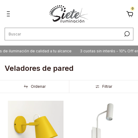
0
 iluminación de calidad a tu alcance
3 cuotas sin interés - 10% Off en ef
Veladores de pared
Ordenar
Filtrar