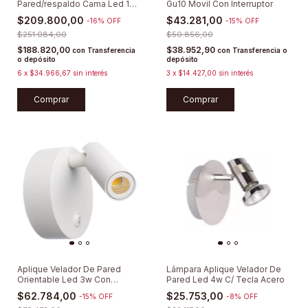
Pared/respaldo Cama Led 10w
Gu10 Movil Con Interruptor
Tolomeo Tecla
$209.800,00
$43.281,00
-
16
%
OFF
-
15
%
OFF
$251.084,00
$50.856,00
$188.820,00
$38.952,90
con
Transferencia
con
Transferencia o
o depósito
depósito
6
x
$34.966,67
sin interés
3
x
$14.427,00
sin interés
Comprar
Comprar
Aplique Velador De Pared
Lámpara Aplique Velador De
Orientable Led 3w Con
Pared Led 4w C/ Tecla Acero
Interruptor
$62.784,00
$25.753,00
-
15
%
OFF
-
8
%
OFF