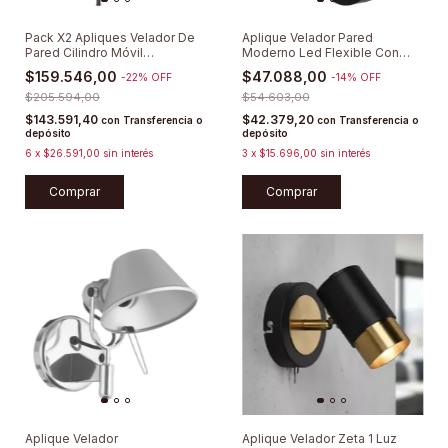
Pack X2 Apliques Velador De
Aplique Velador Pared
Pared Cilindro Móvil
Moderno Led Flexible Con
Minimalista
Interruptor
$159.546,00
$47.088,00
-
22
%
OFF
-
14
%
OFF
$205.594,00
$54.603,00
$143.591,40
$42.379,20
con
Transferencia o
con
Transferencia o
depósito
depósito
6
x
$26.591,00
sin interés
3
x
$15.696,00
sin interés
Comprar
Comprar
Aplique Velador
Aplique Velador Zeta 1 Luz