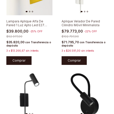
Lampara Aplique Alfa De
Aplique Velador De Pared
Pared 1 Luz Apto Led E27
Cilindro Móvil Minimalista
Colores
$39.800,00
$79.773,00
-
25
%
OFF
-
22
%
OFF
$52.977,00
$102.797,00
$35.820,00
$71.795,70
con
Transferencia o
con
Transferencia o
depósito
depósito
3
x
$13.266,67
sin interés
3
x
$26.591,00
sin interés
Comprar
Comprar