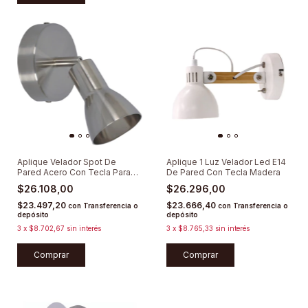
Aplique Velador Spot De
Aplique 1 Luz Velador Led E14
Pared Acero Con Tecla Para
De Pared Con Tecla Madera
Gu10 Led
$26.108,00
$26.296,00
$23.497,20
$23.666,40
con
Transferencia o
con
Transferencia o
depósito
depósito
3
x
$8.702,67
sin interés
3
x
$8.765,33
sin interés
Comprar
Comprar