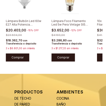
Lámpara Bulbón Led 60w
Lámpara Foco Filamento
10x L
E27 Alta Potencia
Led 5w Pera Vintage St58
Filame
Galponera Deposito
E27 Cálida Deco Estilo
Vintag
$20.403,00
$3.652,00
$36.
-
15
%
OFF
-
12
%
OFF
Retro Rosca Común
$23.894,00
Edison Sieteiluminacion
$4.169,00
$41.6
$18.362,70
$3.286,80
$32.8
con
con
Transferencia o depósito
Transferencia o depósito
Transfe
3
x
$6.801,00
sin interés
3
x
$1.217,33
sin interés
3
x
$12.
Comprar
Comprar
C
PRODUCTOS
AMBIENTES
DE TECHO
COCINA
DE PARED
BAÑO