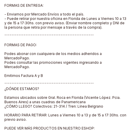
FORMAS DE ENTREGA:
- Enviamos por Mercado Envíos a todo el país.
- Puede retirar por nuestra oficina en Florida de Lunes a Viernes 10 a 13
y de 15 a 17:30hs. con previo aviso. (Enviar nombre completo y DNI de
la persona que retira por mensaje a través de la compra).
¯¯¯¯¯¯¯¯¯¯¯¯¯¯¯¯¯¯¯¯¯¯¯¯¯¯¯¯¯¯¯¯¯¯¯¯¯¯¯¯¯¯¯¯¯¯¯¯¯¯¯
FORMAS DE PAGO:
Podes abonar con cualquiera de los medios adheridos a
MercadoPago.
Podes consultar las promociones vigentes ingresando a
MercadoPago.
Emitimos Factura A y B
¯¯¯¯¯¯¯¯¯¯¯¯¯¯¯¯¯¯¯¯¯¯¯¯¯¯¯¯¯¯¯¯¯¯¯¯¯¯¯¯¯¯¯¯¯¯¯¯¯¯¯
¿DÓNDE ESTAMOS?
Estamos ubicados sobre Gral. Roca en Florida (Vicente López. Pcia.
Buenos Aires) a unas cuadras de Panamericana
¿CÓMO LLEGO? Colectivos: 21-314 / Tren: Línea Belgrano
HORARIO PARA RETIRAR: Lunes a Viernes 10 a 13 y de 15 a 17:30hs. con
previo aviso.
PUEDE VER MÁS PRODUCTOS EN NUESTRO ESHOP: