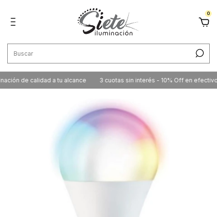
0
ión de calidad a tu alcance
3 cuotas sin interés - 10% Off en efectivo / 