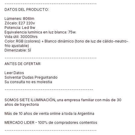
¯¯¯¯¯¯¯¯¯¯¯¯¯¯¯¯¯¯¯¯¯¯¯¯¯¯¯¯¯¯¯¯¯¯¯¯¯¯¯¯¯¯¯¯¯¯¯¯¯¯¯
DATOS DEL PRODUCTO:
Lúmenes: 806lm
Zócalo: E27 220v
Potencia: Led 9w
Equivalencia lumínica en luz blanca: 75w.
Vida útil: 30000hrs
Color: RGB (colores) + Blanco dinámico (tono de luz de cálido-neutro-
frío ajustable)
Dimerizable: SÍ
¯¯¯¯¯¯¯¯¯¯¯¯¯¯¯¯¯¯¯¯¯¯¯¯¯¯¯¯¯¯¯¯¯¯¯¯¯¯¯¯¯¯¯¯¯¯¯¯¯¯¯
ANTES DE OFERTAR:
Leer Datos
Solventar Dudas Preguntando
Su consulta no es molestia
¯¯¯¯¯¯¯¯¯¯¯¯¯¯¯¯¯¯¯¯¯¯¯¯¯¯¯¯¯¯¯¯¯¯¯¯¯¯¯¯¯¯¯¯¯¯¯¯¯
SOMOS SIETE ILUMINACIÓN, una empresa familiar con más de 30
años de trayectoria
Más de 10 años de venta online a toda la Argentina
MERCADO LIDER - 100% de compradores contentos
¯¯¯¯¯¯¯¯¯¯¯¯¯¯¯¯¯¯¯¯¯¯¯¯¯¯¯¯¯¯¯¯¯¯¯¯¯¯¯¯¯¯¯¯¯¯¯¯¯¯¯