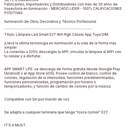
Fabricantes, Importadores y Distribuidores con más de 30 años de
trayectoria en Iluminación - MERCADO LIDER - 100% CALIFICACIONES
POSITIVAS
Iluminación de Obra, Decorativa y Técnico Profesional
¯¯¯¯¯¯¯¯¯¯¯¯¯¯¯¯¯¯¯¯¯¯¯¯¯¯¯¯¯¯¯¯¯¯¯¯¯¯¯¯¯¯¯¯¯¯¯¯¯¯¯
Título: Lámpara Led Smart E27 Wifi Rgb Celular App Tuya DIM
¡Llevá la última tecnología en iluminación a tu vida de la forma más
simple!
La conectás a 220V, descargás la APP, vinculás la lámpara al WIFI con
tu celular y a disfrutar.
APP SMART LIFE: se descarga de forma gratuita desde Gloogle Play
(Android) o el App Store (iOS). Posee control de blanco, control de
colores, regulación de la intensidad, funciones predeterminadas,
funciones personalizadas, programación por horario o
temporizadores, y función de cambio de colores por la música.
Compatible con Siri por mando de voz.
Se adapta a cualquier luminaria que tenga "rosca común" E27.
IT'S A MUST.