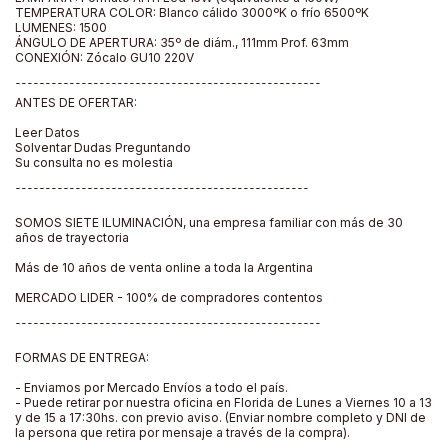
TEMPERATURA COLOR: Blanco cálido 3000ºK o frío 6500ºK
LUMENES: 1500
ÁNGULO DE APERTURA: 35º de diám., 111mm Prof. 63mm
CONEXIÓN: Zócalo GU10 220V
¯¯¯¯¯¯¯¯¯¯¯¯¯¯¯¯¯¯¯¯¯¯¯¯¯¯¯¯¯¯¯¯¯¯¯¯¯¯¯¯¯¯¯¯¯¯¯¯¯¯¯
ANTES DE OFERTAR:
Leer Datos
Solventar Dudas Preguntando
Su consulta no es molestia
¯¯¯¯¯¯¯¯¯¯¯¯¯¯¯¯¯¯¯¯¯¯¯¯¯¯¯¯¯¯¯¯¯¯¯¯¯¯¯¯¯¯¯¯¯¯¯¯¯
SOMOS SIETE ILUMINACIÓN, una empresa familiar con más de 30
años de trayectoria
Más de 10 años de venta online a toda la Argentina
MERCADO LIDER - 100% de compradores contentos
¯¯¯¯¯¯¯¯¯¯¯¯¯¯¯¯¯¯¯¯¯¯¯¯¯¯¯¯¯¯¯¯¯¯¯¯¯¯¯¯¯¯¯¯¯¯¯¯¯¯¯
FORMAS DE ENTREGA:
- Enviamos por Mercado Envíos a todo el país.
- Puede retirar por nuestra oficina en Florida de Lunes a Viernes 10 a 13
y de 15 a 17:30hs. con previo aviso. (Enviar nombre completo y DNI de
la persona que retira por mensaje a través de la compra).