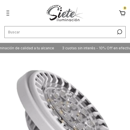
0
ación de calidad a tu alcance
3 cuotas sin interés - 10% Off en efectivo /