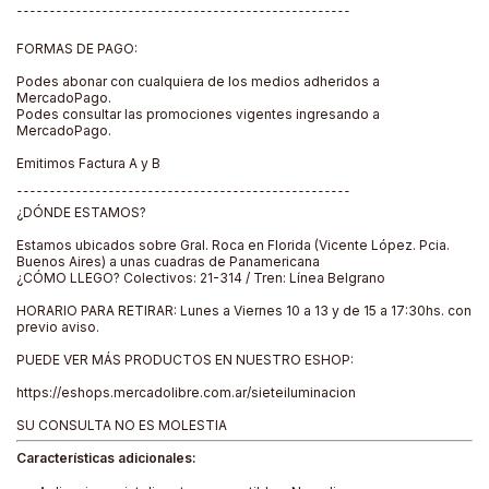
¯¯¯¯¯¯¯¯¯¯¯¯¯¯¯¯¯¯¯¯¯¯¯¯¯¯¯¯¯¯¯¯¯¯¯¯¯¯¯¯¯¯¯¯¯¯¯¯¯¯¯
FORMAS DE PAGO:
Podes abonar con cualquiera de los medios adheridos a
MercadoPago.
Podes consultar las promociones vigentes ingresando a
MercadoPago.
Emitimos Factura A y B
¯¯¯¯¯¯¯¯¯¯¯¯¯¯¯¯¯¯¯¯¯¯¯¯¯¯¯¯¯¯¯¯¯¯¯¯¯¯¯¯¯¯¯¯¯¯¯¯¯¯¯
¿DÓNDE ESTAMOS?
Estamos ubicados sobre Gral. Roca en Florida (Vicente López. Pcia.
Buenos Aires) a unas cuadras de Panamericana
¿CÓMO LLEGO? Colectivos: 21-314 / Tren: Línea Belgrano
HORARIO PARA RETIRAR: Lunes a Viernes 10 a 13 y de 15 a 17:30hs. con
previo aviso.
PUEDE VER MÁS PRODUCTOS EN NUESTRO ESHOP:
https://eshops.mercadolibre.com.ar/sieteiluminacion
SU CONSULTA NO ES MOLESTIA
Características adicionales: