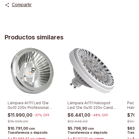
Compartir
Productos similares
Lámpara Ar111 Led 12w
Lámpara Ar111 Halospot
Pack X
Gu10 220v Profesional
Led 12w Gu10 220v Candil
Halos
Dimerizable
Bajo Consumo
220 Fr
$11.990,00
$6.441,00
$70.
-
37
%
OFF
-
48
%
OFF
$18.998,00
$12.448,00
$124.
$10.791,00
$5.796,90
$63.4
con
con
Transferencia o depósito
Transferencia o depósito
Transfe
3
x
$3.996,67
sin interés
3
x
$2.147,00
sin interés
3
x
$23