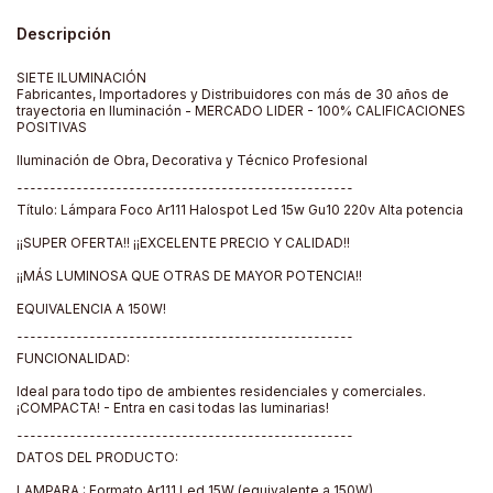
Descripción
SIETE ILUMINACIÓN
Fabricantes, Importadores y Distribuidores con más de 30 años de
trayectoria en Iluminación - MERCADO LIDER - 100% CALIFICACIONES
POSITIVAS
Iluminación de Obra, Decorativa y Técnico Profesional
¯¯¯¯¯¯¯¯¯¯¯¯¯¯¯¯¯¯¯¯¯¯¯¯¯¯¯¯¯¯¯¯¯¯¯¯¯¯¯¯¯¯¯¯¯¯¯¯¯¯¯
Título: Lámpara Foco Ar111 Halospot Led 15w Gu10 220v Alta potencia
¡¡SUPER OFERTA!! ¡¡EXCELENTE PRECIO Y CALIDAD!!
¡¡MÁS LUMINOSA QUE OTRAS DE MAYOR POTENCIA!!
EQUIVALENCIA A 150W!
¯¯¯¯¯¯¯¯¯¯¯¯¯¯¯¯¯¯¯¯¯¯¯¯¯¯¯¯¯¯¯¯¯¯¯¯¯¯¯¯¯¯¯¯¯¯¯¯¯¯¯
FUNCIONALIDAD:
Ideal para todo tipo de ambientes residenciales y comerciales.
¡COMPACTA! - Entra en casi todas las luminarias!
¯¯¯¯¯¯¯¯¯¯¯¯¯¯¯¯¯¯¯¯¯¯¯¯¯¯¯¯¯¯¯¯¯¯¯¯¯¯¯¯¯¯¯¯¯¯¯¯¯¯¯
DATOS DEL PRODUCTO:
LAMPARA : Formato Ar111 Led 15W (equivalente a 150W)