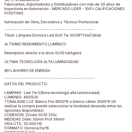
Fabricantes, Importadores y Distribuidores con más de 30 años de
trayectoria en Iluminación - MERCADO LIDER - 100% CALIFICACIONES
POSITIVAS
Iluminación de Obra, Decorativa y Técnico Profesional
¯¯¯¯¯¯¯¯¯¯¯¯¯¯¯¯¯¯¯¯¯¯¯¯¯¯¯¯¯¯¯¯¯¯¯¯¯¯¯¯¯¯¯¯¯¯¯¯¯¯¯
Título: Lámpara Dicroica Led GU0 7w 30/38º Fría/Cálida
ALTÍSIMO RENDIMIENTO LUMÍNICO
Reemplazo directo a la dicro GU10 halógena
ÚLTIMA TECNOLOGÍA ALTA LUMINOSIDAD
85% AHORRO DE ENERGÍA
¯¯¯¯¯¯¯¯¯¯¯¯¯¯¯¯¯¯¯¯¯¯¯¯¯¯¯¯¯¯¯¯¯¯¯¯¯¯¯¯¯¯¯¯¯¯¯¯¯¯¯
DATOS DEL PRODUCTO:
LAMPARA : Led 7w (Última tecnología alta luminosidad)
LÚMENES: 460/530
TONALIDAD LUZ: Blanco Frío 6500ºK o blanco cálido 3000ºK (Al
realizar la compra puede seleccionar la tonalidad deseada entre las
opciones disponibles)
CONEXIÓN: Zócalo GU10 220v
MEDIDAS: Diám. 50mm Prof. 56mm
VIDA ÚTIL: 30.000 HS
FORMATO: Dicroica Par16