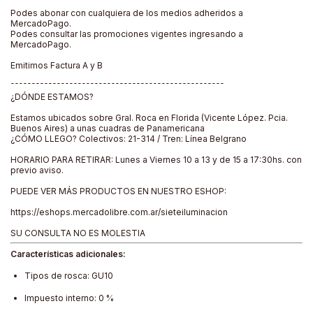
Podes abonar con cualquiera de los medios adheridos a
MercadoPago.
Podes consultar las promociones vigentes ingresando a
MercadoPago.
Emitimos Factura A y B
¯¯¯¯¯¯¯¯¯¯¯¯¯¯¯¯¯¯¯¯¯¯¯¯¯¯¯¯¯¯¯¯¯¯¯¯¯¯¯¯¯¯¯¯¯¯¯¯¯¯¯
¿DÓNDE ESTAMOS?
Estamos ubicados sobre Gral. Roca en Florida (Vicente López. Pcia.
Buenos Aires) a unas cuadras de Panamericana
¿CÓMO LLEGO? Colectivos: 21-314 / Tren: Línea Belgrano
HORARIO PARA RETIRAR: Lunes a Viernes 10 a 13 y de 15 a 17:30hs. con
previo aviso.
PUEDE VER MÁS PRODUCTOS EN NUESTRO ESHOP:
https://eshops.mercadolibre.com.ar/sieteiluminacion
SU CONSULTA NO ES MOLESTIA
Características adicionales:
Tipos de rosca: GU10
Impuesto interno: 0 %