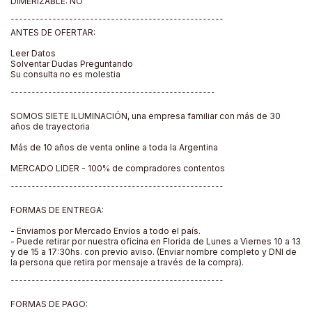
DIMERIZABLE: NO
¯¯¯¯¯¯¯¯¯¯¯¯¯¯¯¯¯¯¯¯¯¯¯¯¯¯¯¯¯¯¯¯¯¯¯¯¯¯¯¯¯¯¯¯¯¯¯¯¯¯¯
ANTES DE OFERTAR:
Leer Datos
Solventar Dudas Preguntando
Su consulta no es molestia
¯¯¯¯¯¯¯¯¯¯¯¯¯¯¯¯¯¯¯¯¯¯¯¯¯¯¯¯¯¯¯¯¯¯¯¯¯¯¯¯¯¯¯¯¯¯¯¯¯
SOMOS SIETE ILUMINACIÓN, una empresa familiar con más de 30
años de trayectoria
Más de 10 años de venta online a toda la Argentina
MERCADO LIDER - 100% de compradores contentos
¯¯¯¯¯¯¯¯¯¯¯¯¯¯¯¯¯¯¯¯¯¯¯¯¯¯¯¯¯¯¯¯¯¯¯¯¯¯¯¯¯¯¯¯¯¯¯¯¯¯¯
FORMAS DE ENTREGA:
- Enviamos por Mercado Envíos a todo el país.
- Puede retirar por nuestra oficina en Florida de Lunes a Viernes 10 a 13
y de 15 a 17:30hs. con previo aviso. (Enviar nombre completo y DNI de
la persona que retira por mensaje a través de la compra).
¯¯¯¯¯¯¯¯¯¯¯¯¯¯¯¯¯¯¯¯¯¯¯¯¯¯¯¯¯¯¯¯¯¯¯¯¯¯¯¯¯¯¯¯¯¯¯¯¯¯¯
FORMAS DE PAGO: