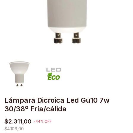
Lámpara Dicroica Led Gu10 7w
30/38º Fría/cálida
$2.311,00
-
44
%
OFF
$4.106,00