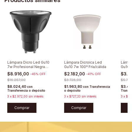
Lámpara Dicro Led Gu10
Lámpara Dicroica Led
Lámpa
7w Profesional Negra
Gu10 7w 100º Fría/cálida
Gu10 
Dimerizable
Fría/c
$8.916,00
$2.182,00
$3.8
-
45
%
OFF
-
41
%
OFF
$16.267,00
$3.728,00
$5.76
$8.024,40
$1.963,80
$3.48
con
con
Transferencia
Transferencia o depósito
o depósito
Transfe
3
x
$2.972,00
sin interés
3
x
$727,33
sin interés
3
x
$1.
Comprar
Comprar
C