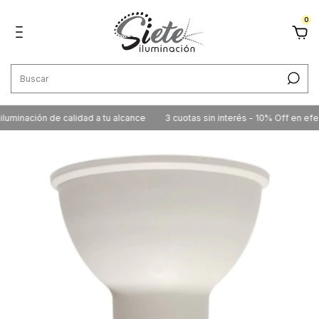
0
minación de calidad a tu alcance
3 cuotas sin interés - 10% Off en efecti