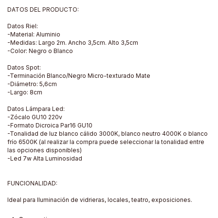
DATOS DEL PRODUCTO:
Datos Riel:
-Material: Aluminio
-Medidas: Largo 2m. Ancho 3,5cm. Alto 3,5cm
-Color: Negro o Blanco
Datos Spot:
-Terminación Blanco/Negro Micro-texturado Mate
-Diámetro: 5,6cm
-Largo: 8cm
Datos Lámpara Led:
-Zócalo GU10 220v
-Formato Dicroica Par16 GU10
-Tonalidad de luz blanco cálido 3000K, blanco neutro 4000K o blanco
frío 6500K (al realizar la compra puede seleccionar la tonalidad entre
las opciones disponibles)
-Led 7w Alta Luminosidad
FUNCIONALIDAD:
Ideal para Iluminación de vidrieras, locales, teatro, exposiciones.