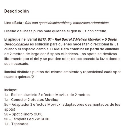
Descripción
Línea Beta ·
Riel con spots desplazables y cabezales orientables
Diseño de líneas puras para quienes eligen la luz con criterio.
El aplique riel Barral
BETA B1 -
Riel
Barral 2 Metros Movilux + 5 Spots
Direccionables
es
solución para quienes necesitan direccionar la luz
cuando el espacio cambia. El Riel Beta combina un perfil de aluminio
de 2 metros de largo con 5 spots cilíndricos. Los spots se deslizan
libremente por el riel y se pueden rotar, direccionando la luz a donde
sea necesario.
Iluminá distintos puntos del mismo ambiente y reposicioná cada spot
cuando quieras.💡
Incluye:
1u - Riel en aluminio 2 efectos Movilux de 2 metros
1u - Conector 2 efectos Movilux
5u - Adaptador 2 efectos Movilux (adaptadores desmontados de los
spots)
5u - Spot cilindro GU10
5u - Lámpara Led 7w GU10
1u - Tapaboca