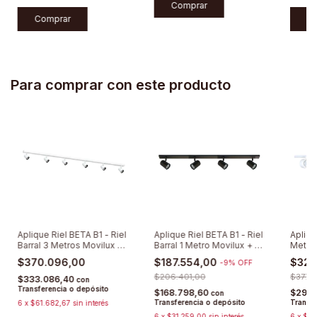
Comprar
Comprar
C
Para comprar con este producto
Aplique Riel BETA B1 - Riel
Aplique Riel BETA B1 - Riel
Apliqu
Barral 3 Metros Movilux +
Barral 1 Metro Movilux + 4
Metro
6 Spots Direccionables
Spots Direccionables
Led Ar
$370.096,00
$187.554,00
$323
-
9
%
OFF
$206.401,00
$377.3
$333.086,40
con
Transferencia o depósito
$168.798,60
$291.
con
Transferencia o depósito
Transfe
6
x
$61.682,67
sin interés
6
x
$31.259,00
sin interés
6
x
$53