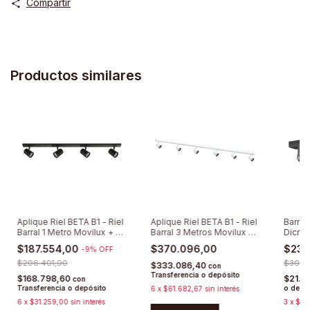
Compartir
Productos similares
Aplique Riel BETA B1 - Riel
Aplique Riel BETA B1 - Riel
Barral
Barral 1 Metro Movilux + 4
Barral 3 Metros Movilux +
Dicroi
Spots Direccionables
6 Spots Direccionables
Móvil
$187.554,00
$370.096,00
$23.
-
9
%
OFF
$206.401,00
$30.6
$333.086,40
con
Transferencia o depósito
$168.798,60
$21.1
con
Transferencia o depósito
o depó
6
x
$61.682,67
sin interés
6
x
$31.259,00
sin interés
3
x
$7.