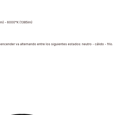
lm) - 6000°K (1385lm)
encender va alternando entre los siguientes estados: neutro - cálido - frío.