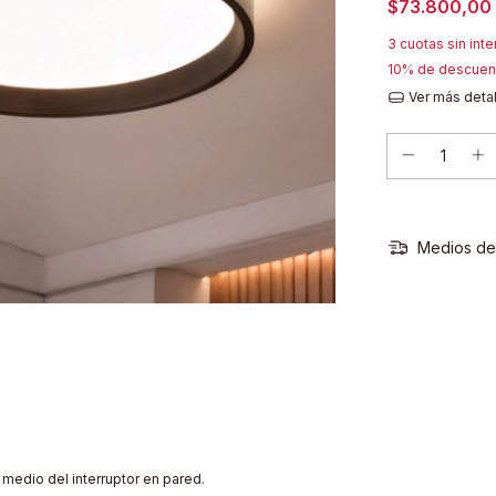
$73.800,00
3
cuotas sin int
10% de descuen
Ver más deta
Medios de
 medio del interruptor en pared.