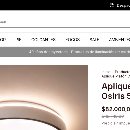
Despach
IOR
PIE
COLGANTES
FOCOS
SALE
AMBIENTE
40 años de trayectoria - Productos de iluminación de calidad a tu
Inicio
.
Product
Aplique Plafón C
Aplique
Osiris 
$82.000,
$112.745,00
Precio sin impu