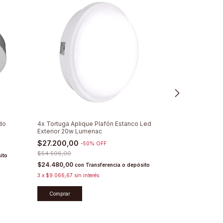
do
4x Tortuga Aplique Plafón Estanco Led
2 Veladores M
Exterior 20w Lumenac
Techo Plafón L
$27.200,00
$125.655,0
-
50
%
OFF
$54.596,00
$133.451,00
ito
$24.480,00
$113.089,50
con
Transferencia o depósito
co
3
x
$9.066,67
sin interés
3
x
$41.885,00
sin
Comprar
Comprar