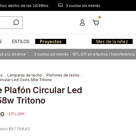
os dentro de las 24/48hrs
3 cuotas sin interés
0
S
ESTILOS
Proyectos
Mes de la niñez
 alcance
3 cuotas sin interés - 10% Off en efectivo / transferencia
En
os
.
Lámparas de techo
.
Plafones de techo
.
ircular Led Osiris 58w Tritono
 Plafón Circular Led
58w Tritono
00
-
27
%
OFF
estos
$67.768,60