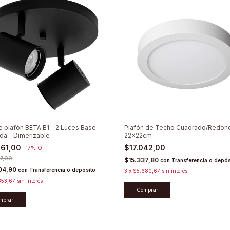
e plafón BETA B1 - 2 Luces Base
Plafón de Techo Cuadrado/Redon
a - Dimerizable
22x22cm
561,00
$17.042,00
-
17
%
OFF
7,00
$15.337,80
con
Transferencia o depós
04,90
con
Transferencia o depósito
3
x
$5.680,67
sin interés
853,67
sin interés
Comprar
mprar