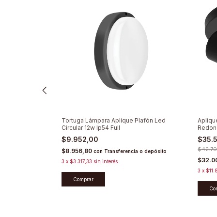
3 Luces Base
Tortuga Lámpara Aplique Plafón Led
Apliqu
Circular 12w Ip54 Full
Redond
$9.952,00
$35.
$42.79
$8.956,80
con
Transferencia o depósito
$32.0
cia o depósito
3
x
$3.317,33
sin interés
3
x
$11.
Comprar
Co