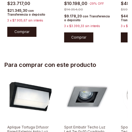
Exterior
Exteri
$23.717,00
$10.198,00
$48.
-
29
%
OFF
$14.354,00
$59.8
$21.345,30
con
Transferencia o depósito
$9.178,20
$44.0
con
Transferencia
o depósito
Transfe
3
x
$7.905,67
sin interés
3
x
$3.399,33
sin interés
3
x
$16
Comprar
Comprar
C
Para comprar con este producto
Aplique Tortuga Difusor
Spot Embutir Techo Luz
Spot C
Pared Exterior Apto Luz
Led 7w Gu10 Cuadrado
Techo 