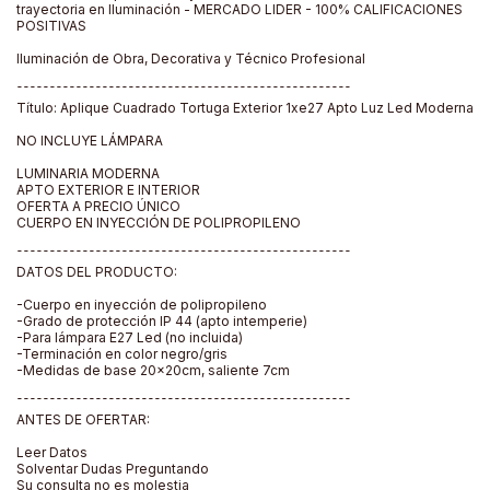
trayectoria en Iluminación - MERCADO LIDER - 100% CALIFICACIONES
POSITIVAS
Iluminación de Obra, Decorativa y Técnico Profesional
¯¯¯¯¯¯¯¯¯¯¯¯¯¯¯¯¯¯¯¯¯¯¯¯¯¯¯¯¯¯¯¯¯¯¯¯¯¯¯¯¯¯¯¯¯¯¯¯¯¯¯
Título: Aplique Cuadrado Tortuga Exterior 1xe27 Apto Luz Led Moderna
NO INCLUYE LÁMPARA
LUMINARIA MODERNA
APTO EXTERIOR E INTERIOR
OFERTA A PRECIO ÚNICO
CUERPO EN INYECCIÓN DE POLIPROPILENO
¯¯¯¯¯¯¯¯¯¯¯¯¯¯¯¯¯¯¯¯¯¯¯¯¯¯¯¯¯¯¯¯¯¯¯¯¯¯¯¯¯¯¯¯¯¯¯¯¯¯¯
DATOS DEL PRODUCTO:
-Cuerpo en inyección de polipropileno
-Grado de protección IP 44 (apto intemperie)
-Para lámpara E27 Led (no incluida)
-Terminación en color negro/gris
-Medidas de base 20x20cm, saliente 7cm
¯¯¯¯¯¯¯¯¯¯¯¯¯¯¯¯¯¯¯¯¯¯¯¯¯¯¯¯¯¯¯¯¯¯¯¯¯¯¯¯¯¯¯¯¯¯¯¯¯¯¯
ANTES DE OFERTAR:
Leer Datos
Solventar Dudas Preguntando
Su consulta no es molestia