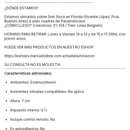
¯¯¯¯¯¯¯¯¯¯¯¯¯¯¯¯¯¯¯¯¯¯¯¯¯¯¯¯¯¯¯¯¯¯¯¯¯¯¯¯¯¯¯¯¯¯¯¯¯¯¯
¿DÓNDE ESTAMOS?
Estamos ubicados sobre Gral. Roca en Florida (Vicente López. Pcia.
Buenos Aires) a unas cuadras de Panamericana
¿CÓMO LLEGO? Colectivos: 21-314 / Tren: Línea Belgrano
HORARIO PARA RETIRAR: Lunes a Viernes 10 a 13 y de 15 a 17:30hs. con
previo aviso.
PUEDE VER MÁS PRODUCTOS EN NUESTRO ESHOP:
https://eshops.mercadolibre.com.ar/sieteiluminacion
SU CONSULTA NO ES MOLESTIA
Características adicionales:
Ambientes: Exterior,Interior
Asistentes virtuales compatibles: No aplica
Altura: 7 cm
Impuesto interno: 0 %
Incluye control remoto: No
Es autoadhesiva: No