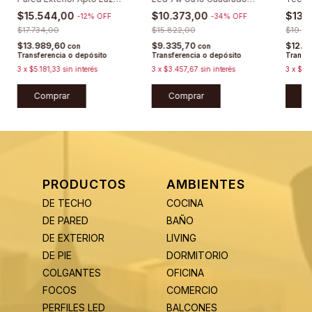
Led Moderna
Acero Platil Móvil
Móvil
$15.544,00
$10.373,00
$13.
-
12
%
OFF
-
34
%
OFF
Completo Listo Para
Gu10 
$17.734,00
Instalar
$15.822,00
Orient
$19.76
$13.989,60
$9.335,70
$12.0
con
con
Transferencia o depósito
Transferencia o depósito
Transfe
3
x
$5.181,33
sin interés
3
x
$3.457,67
sin interés
3
x
$4.
Comprar
C
PRODUCTOS
AMBIENTES
DE TECHO
COCINA
DE PARED
BAÑO
DE EXTERIOR
LIVING
DE PIE
DORMITORIO
COLGANTES
OFICINA
FOCOS
COMERCIO
PERFILES LED
BALCONES