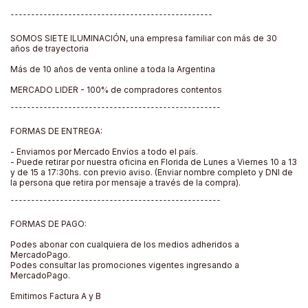
¯¯¯¯¯¯¯¯¯¯¯¯¯¯¯¯¯¯¯¯¯¯¯¯¯¯¯¯¯¯¯¯¯¯¯¯¯¯¯¯¯¯¯¯¯¯¯¯¯
SOMOS SIETE ILUMINACIÓN, una empresa familiar con más de 30
años de trayectoria
Más de 10 años de venta online a toda la Argentina
MERCADO LIDER - 100% de compradores contentos
¯¯¯¯¯¯¯¯¯¯¯¯¯¯¯¯¯¯¯¯¯¯¯¯¯¯¯¯¯¯¯¯¯¯¯¯¯¯¯¯¯¯¯¯¯¯¯¯¯¯¯
FORMAS DE ENTREGA:
- Enviamos por Mercado Envíos a todo el país.
- Puede retirar por nuestra oficina en Florida de Lunes a Viernes 10 a 13
y de 15 a 17:30hs. con previo aviso. (Enviar nombre completo y DNI de
la persona que retira por mensaje a través de la compra).
¯¯¯¯¯¯¯¯¯¯¯¯¯¯¯¯¯¯¯¯¯¯¯¯¯¯¯¯¯¯¯¯¯¯¯¯¯¯¯¯¯¯¯¯¯¯¯¯¯¯¯
FORMAS DE PAGO:
Podes abonar con cualquiera de los medios adheridos a
MercadoPago.
Podes consultar las promociones vigentes ingresando a
MercadoPago.
Emitimos Factura A y B